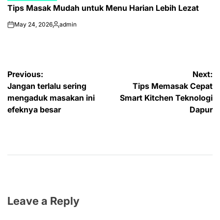
Tips Masak Mudah untuk Menu Harian Lebih Lezat
IN
May 24, 2026
admin
on
Posted
by
Post
Previous:
Next:
Jangan terlalu sering
Tips Memasak Cepat
navigation
mengaduk masakan ini
Smart Kitchen Teknologi
efeknya besar
Dapur
Leave a Reply