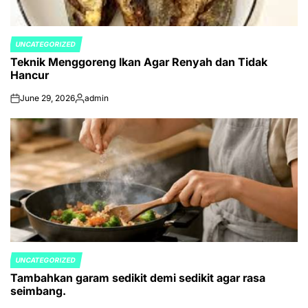
UNCATEGORIZED
POSTED
Teknik Menggoreng Ikan Agar Renyah dan Tidak
IN
Hancur
June 29, 2026
admin
on
Posted
by
UNCATEGORIZED
POSTED
Tambahkan garam sedikit demi sedikit agar rasa
IN
seimbang.