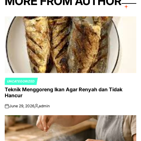
MORE FROM AUTHOR
UNCATEGORIZED
POSTED
Teknik Menggoreng Ikan Agar Renyah dan Tidak
IN
Hancur
June 29, 2026
admin
on
Posted
by