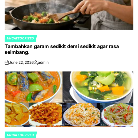
UNCATEGORIZED
POSTED
Tambahkan garam sedikit demi sedikit agar rasa
IN
seimbang.
June 22, 2026
admin
on
Posted
by
UNCATEGORIZED
POSTED