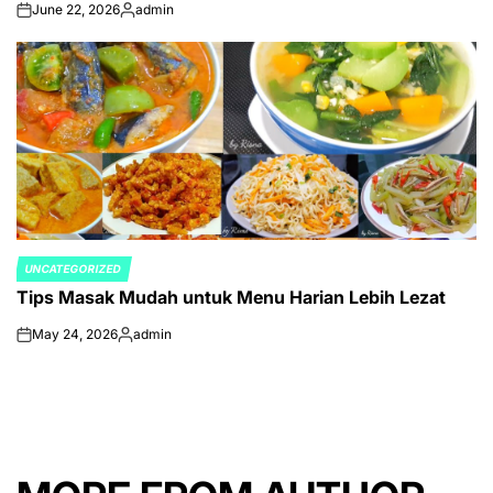
June 22, 2026
admin
on
Posted
by
UNCATEGORIZED
POSTED
Tips Masak Mudah untuk Menu Harian Lebih Lezat
IN
May 24, 2026
admin
on
Posted
by