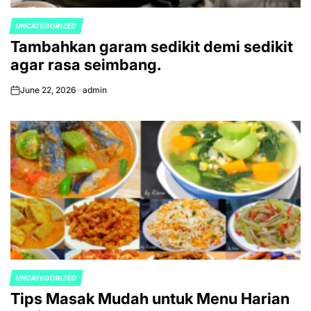
UNCATEGORIZED
POSTED
Tambahkan garam sedikit demi sedikit
IN
agar rasa seimbang.
June 22, 2026
admin
on
UNCATEGORIZED
POSTED
Tips Masak Mudah untuk Menu Harian
IN