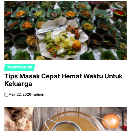
UNCATEGORIZED
POSTED
Tips Masak Cepat Hemat Waktu Untuk
IN
Keluarga
May 22, 2026
admin
on