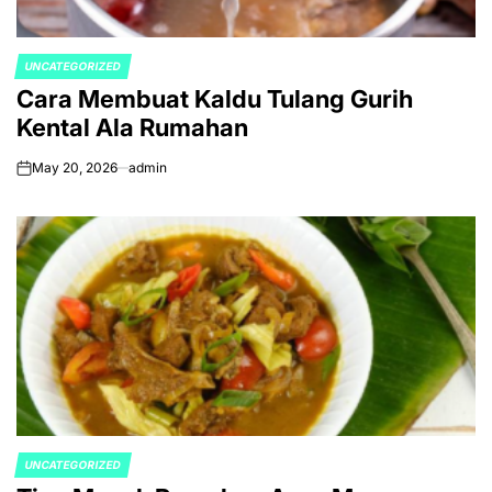
UNCATEGORIZED
POSTED
Cara Membuat Kaldu Tulang Gurih
IN
Kental Ala Rumahan
May 20, 2026
admin
on
UNCATEGORIZED
POSTED