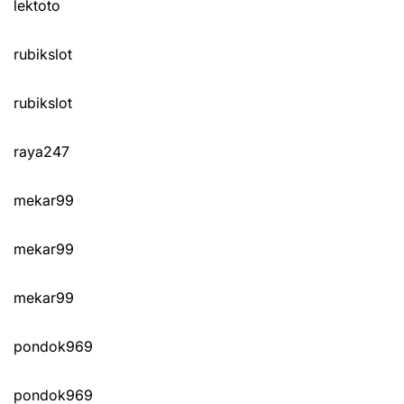
lektoto
rubikslot
rubikslot
raya247
mekar99
mekar99
mekar99
pondok969
pondok969