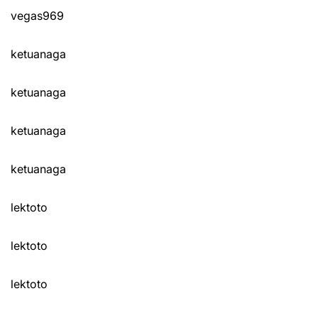
vegas969
ketuanaga
ketuanaga
ketuanaga
ketuanaga
lektoto
lektoto
lektoto