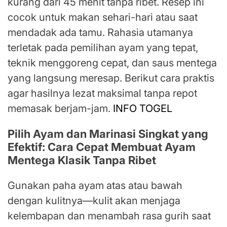
kurang dari 45 menit tanpa ribet. Resep ini
cocok untuk makan sehari-hari atau saat
mendadak ada tamu. Rahasia utamanya
terletak pada pemilihan ayam yang tepat,
teknik menggoreng cepat, dan saus mentega
yang langsung meresap. Berikut cara praktis
agar hasilnya lezat maksimal tanpa repot
memasak berjam-jam.
INFO TOGEL
Pilih Ayam dan Marinasi Singkat yang
Efektif: Cara Cepat Membuat Ayam
Mentega Klasik Tanpa Ribet
Gunakan paha ayam atas atau bawah
dengan kulitnya—kulit akan menjaga
kelembapan dan menambah rasa gurih saat