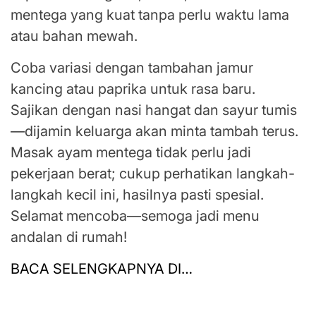
mentega yang kuat tanpa perlu waktu lama
atau bahan mewah.
Coba variasi dengan tambahan jamur
kancing atau paprika untuk rasa baru.
Sajikan dengan nasi hangat dan sayur tumis
—dijamin keluarga akan minta tambah terus.
Masak ayam mentega tidak perlu jadi
pekerjaan berat; cukup perhatikan langkah-
langkah kecil ini, hasilnya pasti spesial.
Selamat mencoba—semoga jadi menu
andalan di rumah!
BACA SELENGKAPNYA DI…