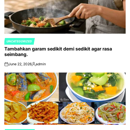
UNCATEGORIZED
POSTED
Tambahkan garam sedikit demi sedikit agar rasa
IN
seimbang.
June 22, 2026
admin
on
Posted
by