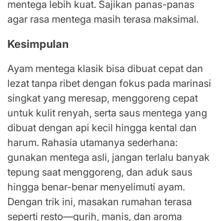
mentega lebih kuat. Sajikan panas-panas
agar rasa mentega masih terasa maksimal.
Kesimpulan
Ayam mentega klasik bisa dibuat cepat dan
lezat tanpa ribet dengan fokus pada marinasi
singkat yang meresap, menggoreng cepat
untuk kulit renyah, serta saus mentega yang
dibuat dengan api kecil hingga kental dan
harum. Rahasia utamanya sederhana:
gunakan mentega asli, jangan terlalu banyak
tepung saat menggoreng, dan aduk saus
hingga benar-benar menyelimuti ayam.
Dengan trik ini, masakan rumahan terasa
seperti resto—gurih, manis, dan aroma