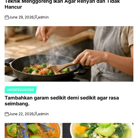
Teknik Menggoreng Ikan Agar Renyah dan Tidak
IN
Hancur
June 29, 2026
admin
on
Posted
by
UNCATEGORIZED
POSTED
Tambahkan garam sedikit demi sedikit agar rasa
IN
seimbang.
June 22, 2026
admin
on
Posted
by