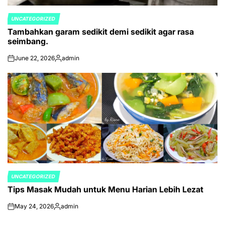
UNCATEGORIZED
POSTED
Tambahkan garam sedikit demi sedikit agar rasa
IN
seimbang.
June 22, 2026
admin
on
Posted
by
UNCATEGORIZED
POSTED
Tips Masak Mudah untuk Menu Harian Lebih Lezat
IN
May 24, 2026
admin
on
Posted
by