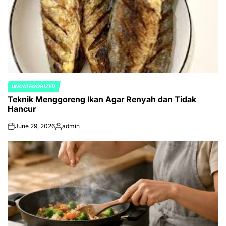
UNCATEGORIZED
POSTED
Teknik Menggoreng Ikan Agar Renyah dan Tidak
IN
Hancur
June 29, 2026
admin
on
Posted
by