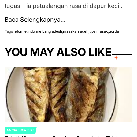
tugas—ia petualangan rasa di dapur kecil.
Baca Selengkapnya…
Tags
indomie
,
indomie bangladesh
,
masakan aceh
,
tips masak
,
uorda
YOU MAY ALSO LIKE
UNCATEGORIZED
POSTED