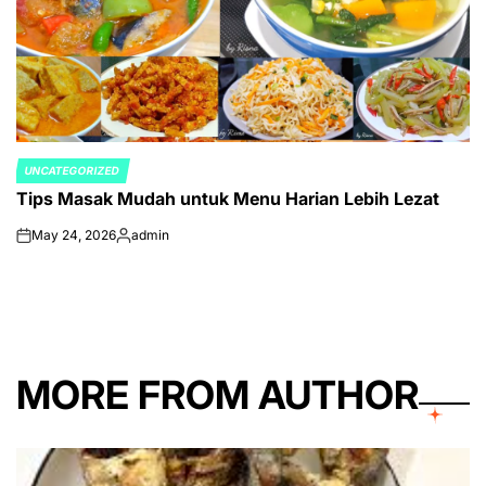
UNCATEGORIZED
POSTED
Tips Masak Mudah untuk Menu Harian Lebih Lezat
IN
May 24, 2026
admin
on
Posted
by
MORE FROM AUTHOR