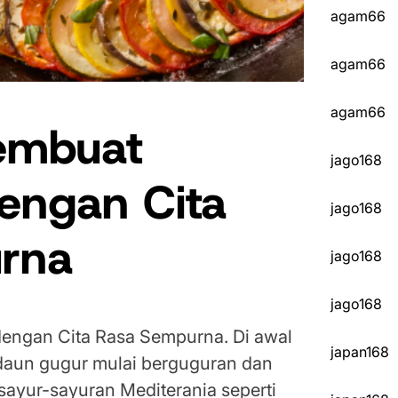
agam66
agam66
agam66
embuat
jago168
dengan Cita
jago168
rna
jago168
jago168
dengan Cita Rasa Sempurna. Di awal
japan168
daun gugur mulai berguguran dan
sayur-sayuran Mediterania seperti