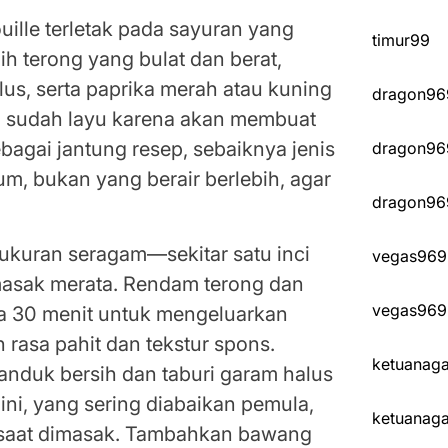
uille terletak pada sayuran yang
timur99
h terong yang bulat dan berat,
lus, serta paprika merah atau kuning
dragon96
g sudah layu karena akan membuat
bagai jantung resep, sebaiknya jenis
dragon96
um, bukan yang berair berlebih, agar
dragon96
kuran seragam—sekitar satu inci
vegas969
sak merata. Rendam terong dan
vegas969
ma 30 menit untuk mengeluarkan
rasa pahit dan tekstur spons.
ketuanag
handuk bersih dan taburi garam halus
 ini, yang sering diabaikan pemula,
ketuanag
 saat dimasak. Tambahkan bawang