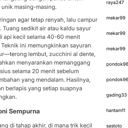
raya247
 unik masing-masing.
mekar99
ringan agar tetap renyah, lalu campur
Tuang sedikit air atau kaldu sayur
mekar99
di api kecil selama 40-60 menit
. Teknik ini memungkinkan sayuran
mekar99
ur—terong lembut, zucchini al dente,
f bahkan menyarankan memanggang
pondok9
lsius selama 20 menit sebelum
tambahan yang mendalam. Hasilnya,
pondok9
n berlapis yang setiap suapnya
gading33
ngkan.
hantam11
oni Sempurna
g di tahap akhir, di mana trik kecil
sastoto