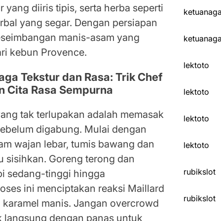
ang diiris tipis, serta herba seperti
ketuanag
rbal yang segar. Dengan persiapan
 keseimbangan manis-asam yang
ketuanag
ari kebun Provence.
lektoto
ga Tekstur dan Rasa: Trik Chef
n Cita Rasa Sempurna
lektoto
 yang tak terlupakan adalah memasak
lektoto
 sebelum digabung. Mulai dengan
m wajan lebar, tumis bawang dan
lektoto
u sisihkan. Goreng terong dan
rubikslot
pi sedang-tinggi hingga
es ini menciptakan reaksi Maillard
rubikslot
karamel manis. Jangan overcrowd
tak langsung dengan panas untuk