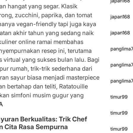
japan168
han hangat yang segar. Klasik
erong, zucchini, paprika, dan tomat
japan168
anya vegan-friendly tapi juga kaya
atan akhir tahun yang sedang naik
japan168
 kuliner online ramai membahas
panglima
nyempurnakan resep ini, terutama
 virtual yang sukses bulan lalu. Bagi
panglima
r rumah, trik-trik sederhana dari
ran sayur biasa menjadi masterpiece
panglima
 bertahap dan teliti, Ratatouille
nkan simfoni musim gugur yang
timur99
A
timur99
uran Berkualitas: Trik Chef
n Cita Rasa Sempurna
timur99