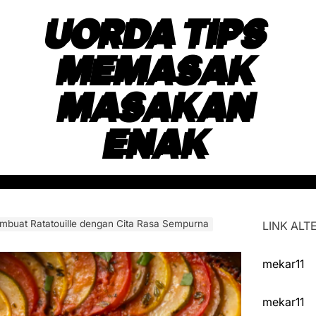
UORDA TIPS
MEMASAK
MASAKAN
ENAK
mbuat Ratatouille dengan Cita Rasa Sempurna
LINK ALTE
mekar11
mekar11