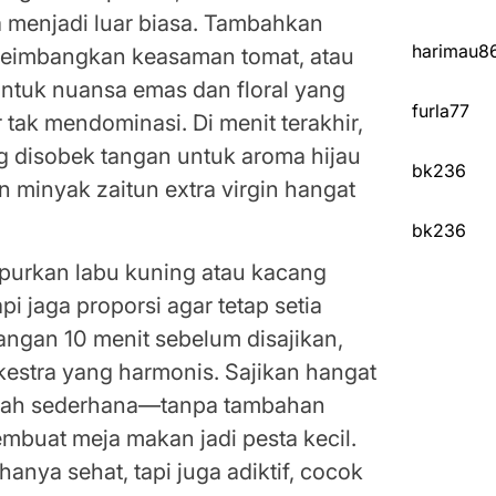
a menjadi luar biasa. Tambahkan
harimau8
yeimbangkan keasaman tomat, atau
 untuk nuansa emas dan floral yang
furla77
tak mendominasi. Di menit terakhir,
g disobek tangan untuk aroma hijau
bk236
 minyak zaitun extra virgin hangat
bk236
mpurkan labu kuning atau kacang
pi jaga proporsi agar tetap setia
dangan 10 menit sebelum disajikan,
kestra yang harmonis. Sajikan hangat
merah sederhana—tanpa tambahan
mbuat meja makan jadi pesta kecil.
hanya sehat, tapi juga adiktif, cocok