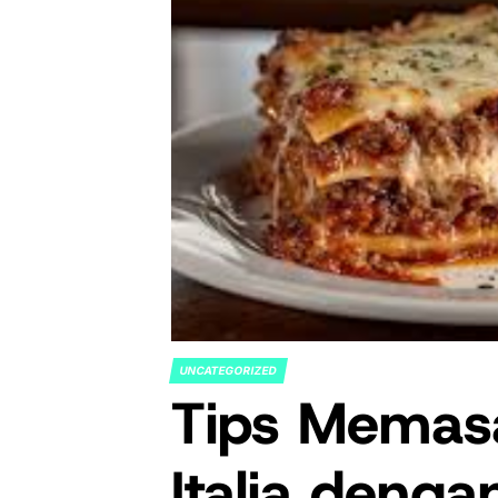
UNCATEGORIZED
POSTED
Tips Memas
IN
Italia denga