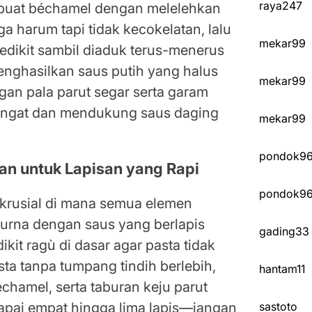
raya247
u, buat béchamel dengan melelehkan
 harum tapi tidak kecokelatan, lalu
mekar99
edikit sambil diaduk terus-menerus
nghasilkan saus putih yang halus
mekar99
ngan pala parut segar serta garam
angat dan mendukung saus daging
mekar99
pondok9
n untuk Lapisan yang Rapi
pondok9
 krusial di mana semua elemen
urna dengan saus yang berlapis
gading33
kit ragù di dasar agar pasta tidak
sta tanpa tumpang tindih berlebih,
hantam11
échamel, serta taburan keju parut
apai empat hingga lima lapis—jangan
sastoto