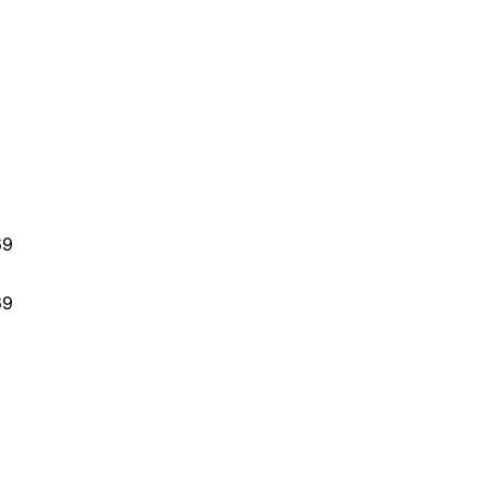
69
69