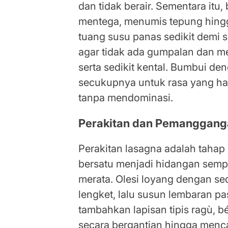
dan tidak berair. Sementara it
mentega, menumis tepung hingga
tuang susu panas sedikit demi s
agar tidak ada gumpalan dan me
serta sedikit kental. Bumbui de
secukupnya untuk rasa yang h
tanpa mendominasi.
Perakitan dan Pemangganga
Perakitan lasagna adalah tahap
bersatu menjadi hidangan semp
merata. Olesi loyang dengan sedi
lengket, lalu susun lembaran pa
tambahkan lapisan tipis ragù, b
secara bergantian hingga menc