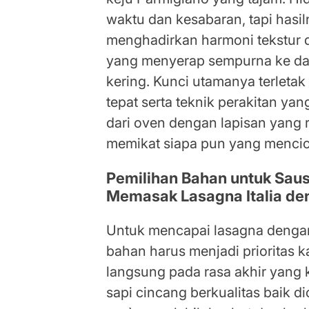
waktu dan kesabaran, tapi hasil
menghadirkan harmoni tekstur 
yang menyerap sempurna ke dal
kering. Kunci utamanya terletak
tepat serta teknik perakitan ya
dari oven dengan lapisan yang 
memikat siapa pun yang mencic
Pemilihan Bahan untuk Saus
Memasak Lasagna Italia de
Untuk mencapai lasagna dengan
bahan harus menjadi prioritas k
langsung pada rasa akhir yang
sapi cincang berkualitas baik d