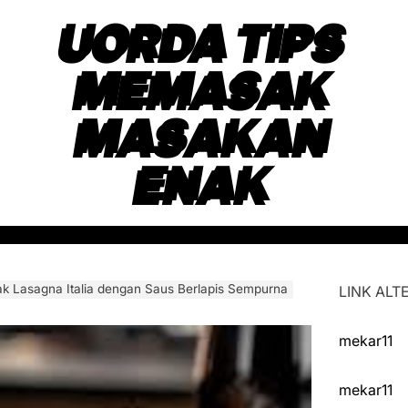
UORDA TIPS
MEMASAK
MASAKAN
ENAK
k Lasagna Italia dengan Saus Berlapis Sempurna
LINK ALTE
mekar11
mekar11