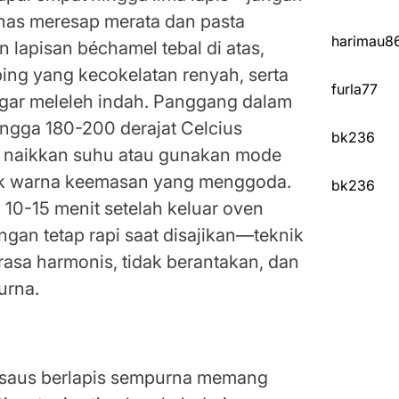
panas meresap merata dan pasta
harimau8
 lapisan béchamel tebal di atas,
ping yang kecokelatan renyah, serta
furla77
agar meleleh indah. Panggang dalam
ngga 180-200 derajat Celcius
bk236
lu naikkan suhu atau gunakan mode
ntuk warna keemasan yang menggoda.
bk236
a 10-15 menit setelah keluar oven
an tetap rapi saat disajikan—teknik
erasa harmonis, tidak berantakan, dan
urna.
 saus berlapis sempurna memang