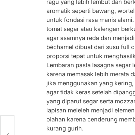
ragù yang lebih lembut dan ber
aromatik seperti bawang, wortel
untuk fondasi rasa manis alami.
tomat segar atau kalengan berku
agar asamnya reda dan menjadi
béchamel dibuat dari susu full
proporsi tepat untuk menghasil
Lembaran pasta lasagna segar l
karena memasak lebih merata d
jika menggunakan yang kering,
agar tidak keras setelah dipan
yang diparut segar serta mozzar
lapisan meleleh menjadi elemen
olahan karena cenderung membu
kurang gurih.