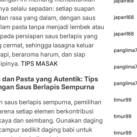
japan168
nya selalu sepadan: setiap suapan
dan rasa yang dalam, dengan saus
japan168
am pasta tanpa menjadi lembek atau
japan168
 pada persiapan saus berlapis yang
ng cermat, sehingga lasagna keluar
panglima
rapi, beraroma harum, dan siap
ipinya.
TIPS MASAK
panglima
 dan Pasta yang Autentik: Tips
panglima
ngan Saus Berlapis Sempurna
timur99
 saus berlapis sempurna, pemilihan
arena setiap elemen berkontribusi
timur99
 kaya dan seimbang. Gunakan daging
icampur sedikit daging babi untuk
timur99