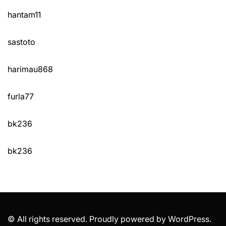
hantam11
sastoto
harimau868
furla77
bk236
bk236
© All rights reserved. Proudly powered by WordPress.