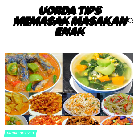
Skip
UORDA TIPS
to
MEMASAK MASAKAN
content
ENAK
UNCATEGORIZED
POSTED