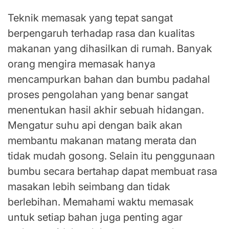
Teknik memasak yang tepat sangat
berpengaruh terhadap rasa dan kualitas
makanan yang dihasilkan di rumah. Banyak
orang mengira memasak hanya
mencampurkan bahan dan bumbu padahal
proses pengolahan yang benar sangat
menentukan hasil akhir sebuah hidangan.
Mengatur suhu api dengan baik akan
membantu makanan matang merata dan
tidak mudah gosong. Selain itu penggunaan
bumbu secara bertahap dapat membuat rasa
masakan lebih seimbang dan tidak
berlebihan. Memahami waktu memasak
untuk setiap bahan juga penting agar