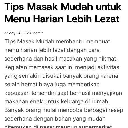
Tips Masak Mudah untuk
IN
Menu Harian Lebih Lezat
on
May 24, 2026
admin
Tips Masak Mudah membantu membuat
menu harian lebih lezat dengan cara
sederhana dan hasil masakan yang nikmat.
Kegiatan memasak saat ini menjadi aktivitas
yang semakin disukai banyak orang karena
selain hemat biaya juga memberikan
kepuasan tersendiri saat berhasil menyajikan
makanan enak untuk keluarga di rumah.
Banyak orang mulai mencoba berbagai resep
sederhana dengan bahan yang mudah
ditemukan di pasar maupun supermarket