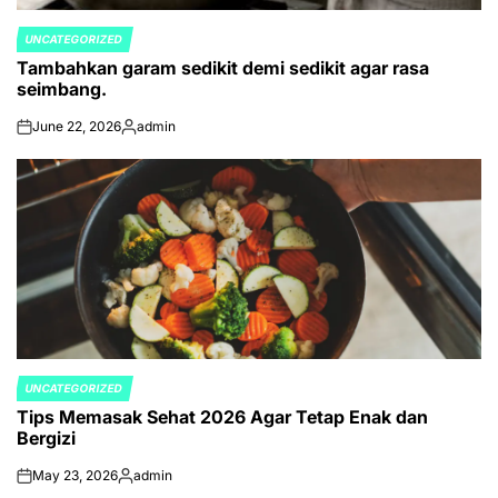
UNCATEGORIZED
POSTED
Tambahkan garam sedikit demi sedikit agar rasa
IN
seimbang.
June 22, 2026
admin
on
Posted
by
UNCATEGORIZED
POSTED
Tips Memasak Sehat 2026 Agar Tetap Enak dan
IN
Bergizi
May 23, 2026
admin
on
Posted