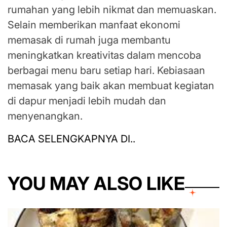
rumahan yang lebih nikmat dan memuaskan.
Selain memberikan manfaat ekonomi
memasak di rumah juga membantu
meningkatkan kreativitas dalam mencoba
berbagai menu baru setiap hari. Kebiasaan
memasak yang baik akan membuat kegiatan
di dapur menjadi lebih mudah dan
menyenangkan.
BACA SELENGKAPNYA DI..
YOU MAY ALSO LIKE