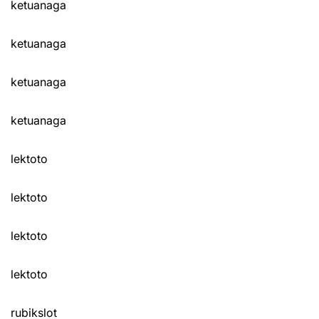
ketuanaga
ketuanaga
ketuanaga
ketuanaga
lektoto
lektoto
lektoto
lektoto
rubikslot