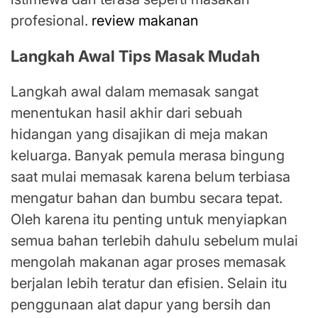
profesional.
review makanan
Langkah Awal Tips Masak Mudah
Langkah awal dalam memasak sangat
menentukan hasil akhir dari sebuah
hidangan yang disajikan di meja makan
keluarga. Banyak pemula merasa bingung
saat mulai memasak karena belum terbiasa
mengatur bahan dan bumbu secara tepat.
Oleh karena itu penting untuk menyiapkan
semua bahan terlebih dahulu sebelum mulai
mengolah makanan agar proses memasak
berjalan lebih teratur dan efisien. Selain itu
penggunaan alat dapur yang bersih dan