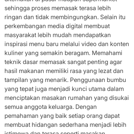
sehingga proses memasak terasa lebih
ringan dan tidak membingungkan. Selain itu
perkembangan media digital membuat
masyarakat lebih mudah mendapatkan
inspirasi menu baru melalui video dan konten
kuliner yang semakin beragam. Memahami
teknik dasar memasak sangat penting agar
hasil makanan memiliki rasa yang lezat dan
tampilan yang menarik. Penggunaan bumbu
yang tepat juga menjadi kunci utama dalam
menciptakan masakan rumahan yang disukai
semua anggota keluarga. Dengan
pemahaman yang baik setiap orang dapat
membuat hidangan sederhana menjadi lebih
istimewa dan terasa seperti masakan