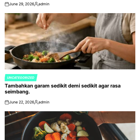
June 29, 2026
admin
on
Posted
by
UNCATEGORIZED
POSTED
Tambahkan garam sedikit demi sedikit agar rasa
IN
seimbang.
June 22, 2026
admin
on
Posted
by