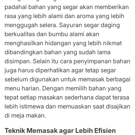
padahal bahan yang segar akan memberikan
rasa yang lebih alami dan aroma yang lebih
menggugah selera. Sayuran segar daging
berkualitas dan bumbu alami akan
menghasilkan hidangan yang lebih nikmat
dibandingkan bahan yang sudah lama
disimpan. Selain itu cara penyimpanan bahan
juga harus diperhatikan agar tetap segar
sebelum digunakan untuk memasak berbagai
menu harian. Dengan memilih bahan yang
tepat setiap masakan sederhana dapat terasa
lebih istimewa dan memuaskan saat disajikan
di meja makan.
Teknik Memasak agar Lebih Efisien