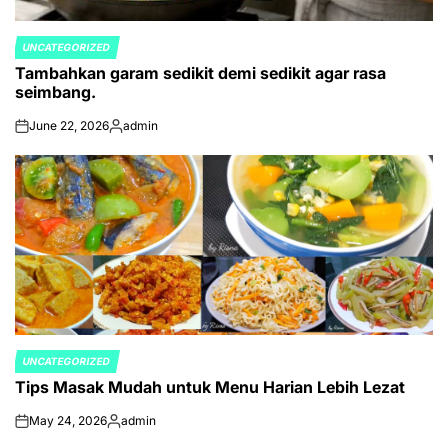
UNCATEGORIZED
POSTED
Tambahkan garam sedikit demi sedikit agar rasa
IN
seimbang.
June 22, 2026
admin
on
Posted
by
UNCATEGORIZED
POSTED
Tips Masak Mudah untuk Menu Harian Lebih Lezat
IN
May 24, 2026
admin
on
Posted
by