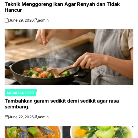
Teknik Menggoreng Ikan Agar Renyah dan Tidak
IN
Hancur
June 29, 2026
admin
on
Posted
by
UNCATEGORIZED
POSTED
Tambahkan garam sedikit demi sedikit agar rasa
IN
seimbang.
June 22, 2026
admin
on
Posted
by