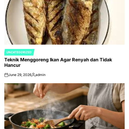
UNCATEGORIZED
POSTED
Teknik Menggoreng Ikan Agar Renyah dan Tidak
IN
Hancur
June 29, 2026
admin
on
Posted
by