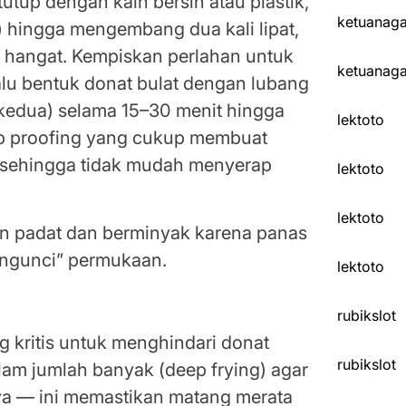
tutup dengan kain bersih atau plastik,
ketuanag
 hingga mengembang dua kali lipat,
t hangat. Kempiskan perlahan untuk
ketuanag
alu bentuk donat bulat dengan lubang
 kedua) selama 15–30 menit hingga
lektoto
ap proofing yang cukup membuat
, sehingga tidak mudah menyerap
lektoto
lektoto
an padat dan berminyak karena panas
engunci” permukaan.
lektoto
rubikslot
 kritis untuk menghindari donat
rubikslot
am jumlah banyak (deep frying) agar
a — ini memastikan matang merata