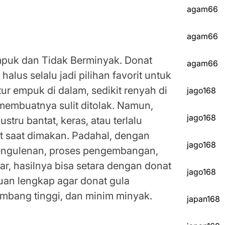
agam66
agam66
puk dan Tidak Berminyak. Donat
agam66
halus selalu jadi pilihan favorit untuk
tur empuk di dalam, sedikit renyah di
jago168
 membuatnya sulit ditolak. Namun,
jago168
stru bantat, keras, atau terlalu
t saat dimakan. Padahal, dengan
jago168
pengulenan, proses pengembangan,
, hasilnya bisa setara dengan donat
jago168
nduan lengkap agar donat gula
mbang tinggi, dan minim minyak.
japan168