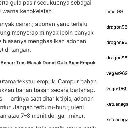
rta gula pasir secukupnya sebagai
i warna kecokelatan.
timur99
nyak cairan; adonan yang terlalu
dragon96
erung menyerap minyak lebih banyak
as biasanya menghasilkan adonan
dragon96
t di tangan.
dragon96
 Benar: Tips Masak Donat Gula Agar Empuk
vegas969
 utama tekstur empuk. Campur bahan
vegas969
asukkan bahan basah secara bertahap.
 — artinya saat ditarik tipis, adonan
ketuanag
ntur. Jangan terburu-buru; uleni
gan atau 7–8 menit dengan mixer.
ketuanag