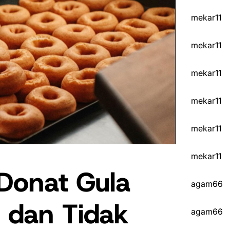
mekar11
mekar11
mekar11
mekar11
mekar11
mekar11
Donat Gula
agam66
 dan Tidak
agam66