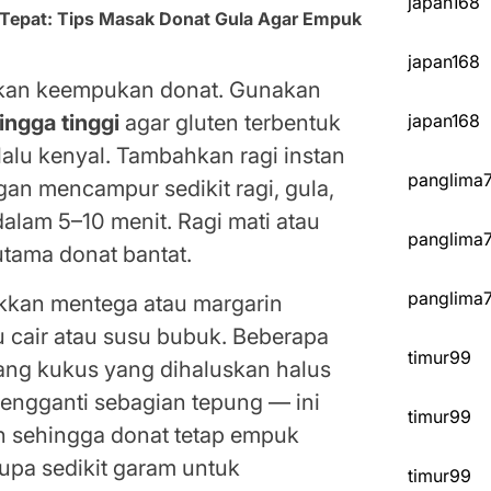
japan168
 Tepat: Tips Masak Donat Gula Agar Empuk
japan168
ukan keempukan donat. Gunakan
japan168
ingga tinggi
agar gluten terbentuk
alu kenyal. Tambahkan ragi instan
panglima
gan mencampur sedikit ragi, gula,
alam 5–10 menit. Ragi mati atau
panglima
tama donat bantat.
panglima
kkan mentega atau margarin
su cair atau susu bubuk. Beberapa
timur99
ang kukus yang dihaluskan halus
 pengganti sebagian tepung — ini
timur99
 sehingga donat tetap empuk
lupa sedikit garam untuk
timur99