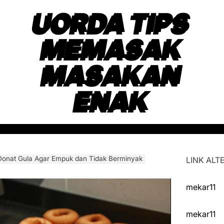
UORDA TIPS
MEMASAK
MASAKAN
ENAK
Donat Gula Agar Empuk dan Tidak Berminyak
LINK ALTE
mekar11
mekar11