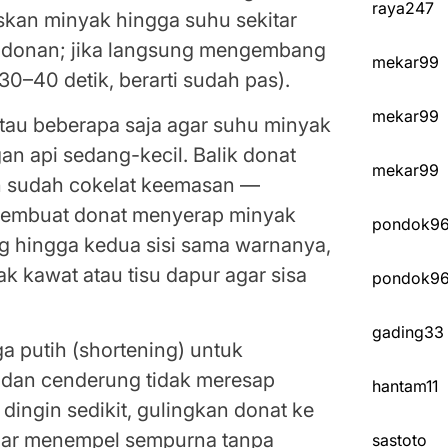
raya247
askan minyak hingga suhu sekitar
 adonan; jika langsung mengembang
mekar99
–40 detik, berarti sudah pas).
mekar99
tau beberapa saja agar suhu minyak
gan api sedang-kecil. Balik donat
mekar99
h sudah cokelat keemasan —
 membuat donat menyerap minyak
pondok9
ng hingga kedua sisi sama warnanya,
rak kawat atau tisu dapur agar sisa
pondok9
gading33
 putih (shortening) untuk
l dan cenderung tidak meresap
hantam11
dingin sedikit, gulingkan donat ke
agar menempel sempurna tanpa
sastoto