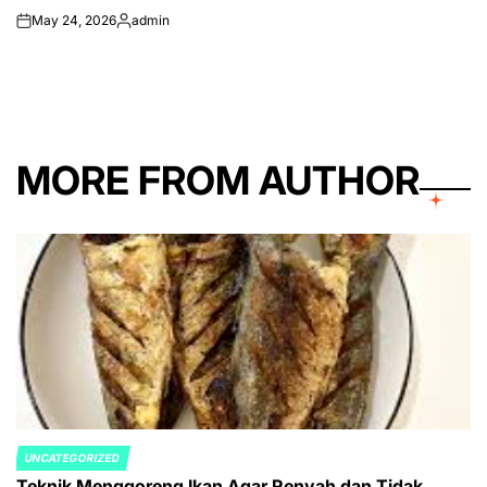
May 24, 2026
admin
on
Posted
by
MORE FROM AUTHOR
UNCATEGORIZED
POSTED
Teknik Menggoreng Ikan Agar Renyah dan Tidak
IN