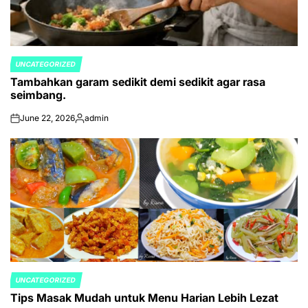
UNCATEGORIZED
POSTED
Tambahkan garam sedikit demi sedikit agar rasa
IN
seimbang.
June 22, 2026
admin
on
Posted
by
UNCATEGORIZED
POSTED
Tips Masak Mudah untuk Menu Harian Lebih Lezat
IN