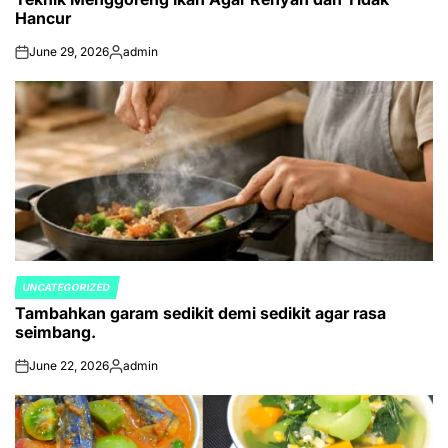
Hancur
June 29, 2026
admin
on
Posted
by
UNCATEGORIZED
POSTED
Tambahkan garam sedikit demi sedikit agar rasa
IN
seimbang.
June 22, 2026
admin
on
Posted
by