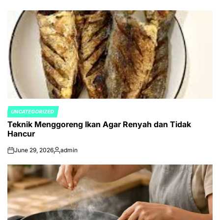
UNCATEGORIZED
POSTED
Teknik Menggoreng Ikan Agar Renyah dan Tidak
IN
Hancur
June 29, 2026
admin
on
Posted
by