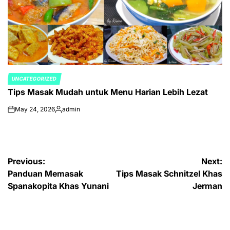
UNCATEGORIZED
POSTED
Tips Masak Mudah untuk Menu Harian Lebih Lezat
IN
May 24, 2026
admin
on
Posted
by
Post
Previous:
Next:
Panduan Memasak
Tips Masak Schnitzel Khas
navigation
Spanakopita Khas Yunani
Jerman