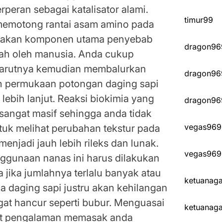
rperan sebagai katalisator alami.
timur99
 memotong rantai asam amino pada
upakan komponen utama penyebab
dragon96
yah oleh manusia. Anda cukup
arutnya kemudian membalurkan
dragon96
uh permukaan potongan daging sapi
ebih lanjut. Reaksi biokimia yang
dragon96
i sangat masif sehingga anda tidak
vegas969
tuk melihat perubahan tekstur pada
enjadi jauh lebih rileks dan lunak.
vegas969
ggunaan nanas ini harus dilakukan
 jika jumlahnya terlalu banyak atau
ketuanag
ka daging sapi justru akan kehilangan
ngat hancur seperti bubur. Menguasai
ketuanag
at pengalaman memasak anda