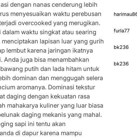
nasi dengan nanas cenderung lebih
arus menyesuaikan waktu perebusan
harimau8
terjadi overcooked yang merugikan.
furla77
 dalam waktu singkat atau searing
menciptakan lapisan luar yang gurih
bk236
p lembut karena jaringan ikatnya
di. Anda juga bisa menambahkan
bk236
bawang putih dan lada hitam untuk
 lebih dominan dan menggugah selera
ncium aromanya. Dominasi tekstur
rat daging dengan kekuatan rasa
 mahakarya kuliner yang luar biasa
pelunak daging mekanis yang mahal.
ng sapi ini tentu akan
i anda di dapur karena mampu