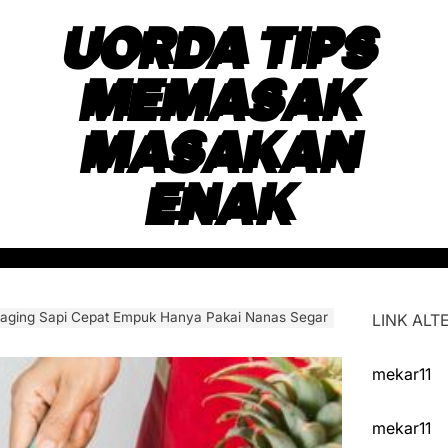
UORDA TIPS
MEMASAK
MASAKAN
ENAK
Daging Sapi Cepat Empuk Hanya Pakai Nanas Segar
LINK ALTE
mekar11
mekar11