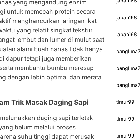
japan168
nanas yang mengandung enzim
ggi untuk memecah protein secara
japan168
 aktif menghancurkan jaringan ikat
aktu yang relatif singkat tekstur
japan168
ngat lembut dan lumer di mulut saat
atan alami buah nanas tidak hanya
panglima
 dapur tetapi juga memberikan
r serta membantu bumbu meresap
panglima
ng dengan lebih optimal dan merata
panglima
lam Trik Masak Daging Sapi
timur99
melunakkan daging sapi terletak
timur99
ang belum melalui proses
timur99
rena suhu tinggi dapat merusak