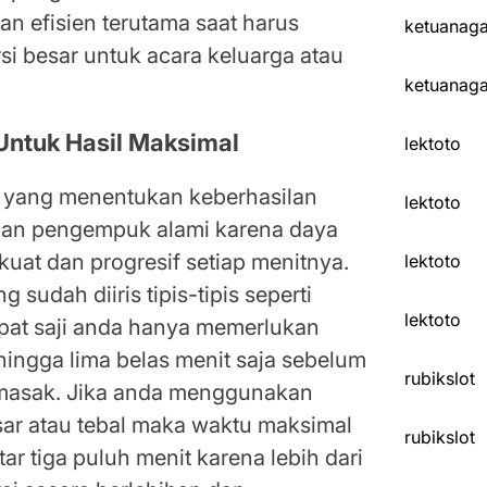
an efisien terutama saat harus
ketuanag
i besar untuk acara keluarga atau
ketuanag
 Untuk Hasil Maksimal
lektoto
l yang menentukan keberhasilan
lektoto
an pengempuk alami karena daya
kuat dan progresif setiap menitnya.
lektoto
sudah diiris tipis-tipis seperti
lektoto
pat saji anda hanya memerlukan
hingga lima belas menit saja sebelum
rubikslot
dimasak. Jika anda menggunakan
sar atau tebal maka waktu maksimal
rubikslot
ar tiga puluh menit karena lebih dari