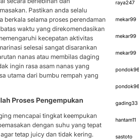
rai secara berlebihan dan
raya247
masakan. Pastikan anda selalu
a berkala selama proses perendaman
mekar99
t batas waktu yang direkomendasikan
mekar99
memengaruhi kecepatan aktivitas
marinasi selesai sangat disarankan
mekar99
rutan nanas atau membilas daging
idak ingin rasa asam nanas yang
pondok9
rasa utama dari bumbu rempah yang
pondok9
elah Proses Pengempukan
gading33
aging mencapai tingkat keempukan
hantam11
 pemasakan dengan suhu yang tepat
gar tetap juicy dan tidak kering.
sastoto