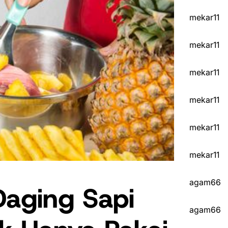
mekar11
mekar11
mekar11
mekar11
mekar11
mekar11
agam66
Daging Sapi
agam66