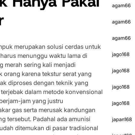
k Hanya Pakai
agam66
r
agam66
agam66
empuk merupakan solusi cerdas untuk
jago168
 harus menunggu waktu lama di
 merah sering kali menjadi
jago168
k orang karena tekstur serat yang
idak diproses dengan teknik yang
jago168
 terjebak dalam metode konvensional
berjam-jam yang justru
jago168
kar gas serta merusak kandungan
ing tersebut. Padahal ada amunisi
japan168
udah ditemukan di pasar tradisional