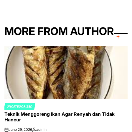
MORE FROM AUTHOR
UNCATEGORIZED
POSTED
Teknik Menggoreng Ikan Agar Renyah dan Tidak
IN
Hancur
June 29, 2026
admin
on
Posted