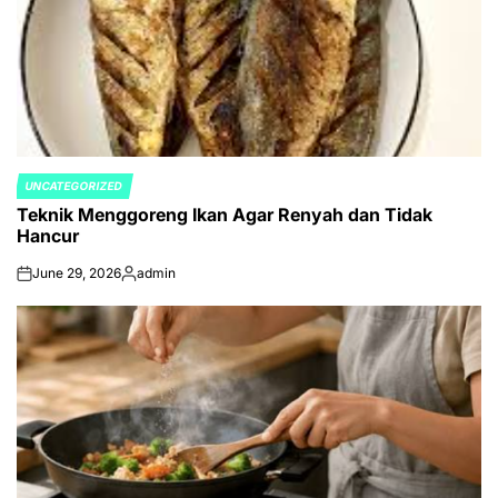
UNCATEGORIZED
POSTED
Teknik Menggoreng Ikan Agar Renyah dan Tidak
IN
Hancur
June 29, 2026
admin
on
Posted
by