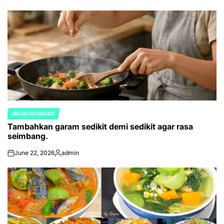
by
UNCATEGORIZED
POSTED
Tambahkan garam sedikit demi sedikit agar rasa
IN
seimbang.
June 22, 2026
admin
on
Posted
by