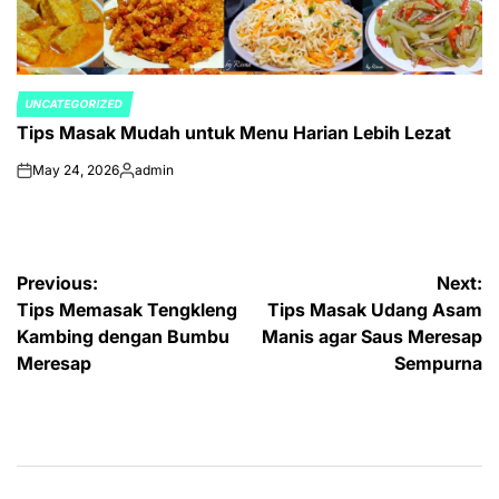
UNCATEGORIZED
POSTED
Tips Masak Mudah untuk Menu Harian Lebih Lezat
IN
May 24, 2026
admin
on
Posted
by
Post
Previous:
Next:
Tips Memasak Tengkleng
Tips Masak Udang Asam
navigation
Kambing dengan Bumbu
Manis agar Saus Meresap
Meresap
Sempurna