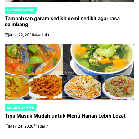
UNCATEGORIZED
POSTED
Tambahkan garam sedikit demi sedikit agar rasa
IN
seimbang.
June 22, 2026
admin
on
Posted
by
UNCATEGORIZED
POSTED
Tips Masak Mudah untuk Menu Harian Lebih Lezat
IN
May 24, 2026
admin
on
Posted
by