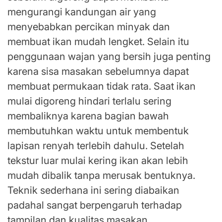
mengurangi kandungan air yang
menyebabkan percikan minyak dan
membuat ikan mudah lengket. Selain itu
penggunaan wajan yang bersih juga penting
karena sisa masakan sebelumnya dapat
membuat permukaan tidak rata. Saat ikan
mulai digoreng hindari terlalu sering
membaliknya karena bagian bawah
membutuhkan waktu untuk membentuk
lapisan renyah terlebih dahulu. Setelah
tekstur luar mulai kering ikan akan lebih
mudah dibalik tanpa merusak bentuknya.
Teknik sederhana ini sering diabaikan
padahal sangat berpengaruh terhadap
tampilan dan kualitas masakan.