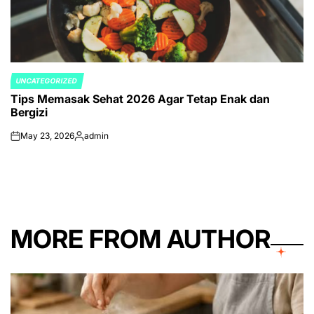
UNCATEGORIZED
POSTED
Tips Memasak Sehat 2026 Agar Tetap Enak dan
IN
Bergizi
May 23, 2026
admin
on
Posted
by
MORE FROM AUTHOR