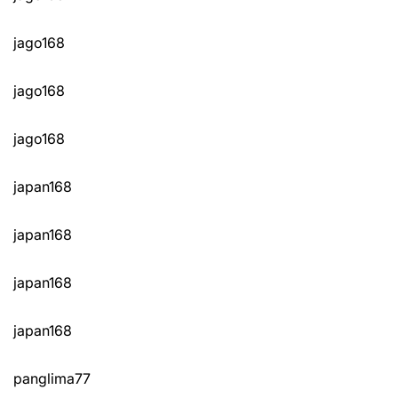
jago168
jago168
jago168
japan168
japan168
japan168
japan168
panglima77