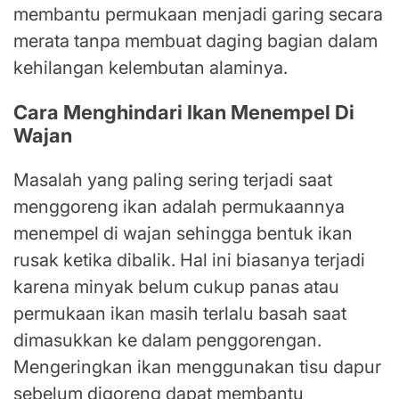
membantu permukaan menjadi garing secara
merata tanpa membuat daging bagian dalam
kehilangan kelembutan alaminya.
Cara Menghindari Ikan Menempel Di
Wajan
Masalah yang paling sering terjadi saat
menggoreng ikan adalah permukaannya
menempel di wajan sehingga bentuk ikan
rusak ketika dibalik. Hal ini biasanya terjadi
karena minyak belum cukup panas atau
permukaan ikan masih terlalu basah saat
dimasukkan ke dalam penggorengan.
Mengeringkan ikan menggunakan tisu dapur
sebelum digoreng dapat membantu