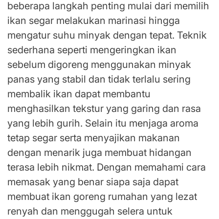
beberapa langkah penting mulai dari memilih
ikan segar melakukan marinasi hingga
mengatur suhu minyak dengan tepat. Teknik
sederhana seperti mengeringkan ikan
sebelum digoreng menggunakan minyak
panas yang stabil dan tidak terlalu sering
membalik ikan dapat membantu
menghasilkan tekstur yang garing dan rasa
yang lebih gurih. Selain itu menjaga aroma
tetap segar serta menyajikan makanan
dengan menarik juga membuat hidangan
terasa lebih nikmat. Dengan memahami cara
memasak yang benar siapa saja dapat
membuat ikan goreng rumahan yang lezat
renyah dan menggugah selera untuk