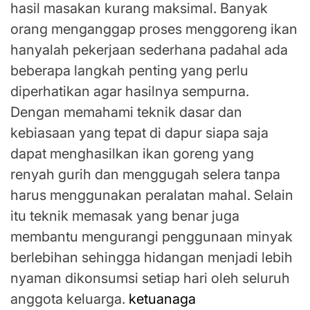
hasil masakan kurang maksimal. Banyak
orang menganggap proses menggoreng ikan
hanyalah pekerjaan sederhana padahal ada
beberapa langkah penting yang perlu
diperhatikan agar hasilnya sempurna.
Dengan memahami teknik dasar dan
kebiasaan yang tepat di dapur siapa saja
dapat menghasilkan ikan goreng yang
renyah gurih dan menggugah selera tanpa
harus menggunakan peralatan mahal. Selain
itu teknik memasak yang benar juga
membantu mengurangi penggunaan minyak
berlebihan sehingga hidangan menjadi lebih
nyaman dikonsumsi setiap hari oleh seluruh
anggota keluarga.
ketuanaga