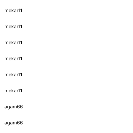
mekar11
mekar11
mekar11
mekar11
mekar11
mekar11
agam66
agam66