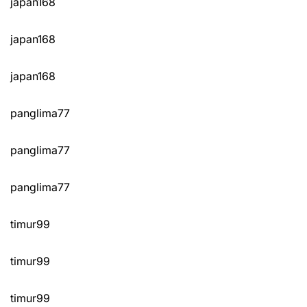
japan168
japan168
japan168
panglima77
panglima77
panglima77
timur99
timur99
timur99