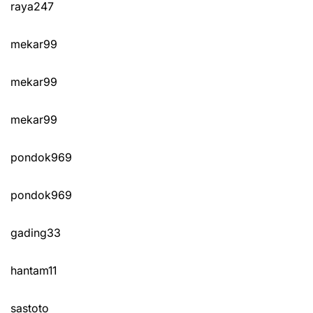
raya247
mekar99
mekar99
mekar99
pondok969
pondok969
gading33
hantam11
sastoto