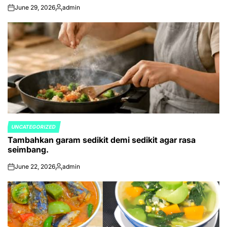
June 29, 2026
admin
on
Posted
by
UNCATEGORIZED
POSTED
Tambahkan garam sedikit demi sedikit agar rasa
IN
seimbang.
June 22, 2026
admin
on
Posted
by