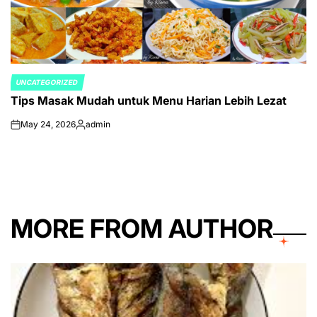
UNCATEGORIZED
POSTED
Tips Masak Mudah untuk Menu Harian Lebih Lezat
IN
May 24, 2026
admin
on
Posted
by
MORE FROM AUTHOR