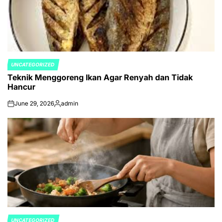
UNCATEGORIZED
POSTED
Teknik Menggoreng Ikan Agar Renyah dan Tidak
IN
Hancur
June 29, 2026
admin
on
Posted
by
UNCATEGORIZED