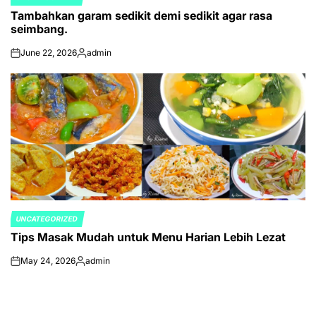
POSTED
Tambahkan garam sedikit demi sedikit agar rasa
IN
seimbang.
June 22, 2026
admin
on
Posted
by
UNCATEGORIZED
POSTED
Tips Masak Mudah untuk Menu Harian Lebih Lezat
IN
May 24, 2026
admin
on
Posted
by