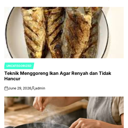
UNCATEGORIZED
POSTED
Teknik Menggoreng Ikan Agar Renyah dan Tidak
IN
Hancur
June 29, 2026
admin
on
Posted
by