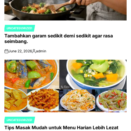
UNCATEGORIZED
POSTED
Tambahkan garam sedikit demi sedikit agar rasa
IN
seimbang.
June 22, 2026
admin
on
Posted
by
UNCATEGORIZED
POSTED
Tips Masak Mudah untuk Menu Harian Lebih Lezat
IN