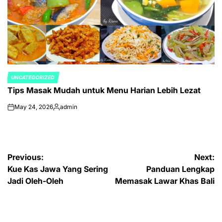
UNCATEGORIZED
POSTED
Tips Masak Mudah untuk Menu Harian Lebih Lezat
IN
May 24, 2026
admin
on
Posted
by
Post
Previous:
Next:
Kue Kas Jawa Yang Sering
Panduan Lengkap
navigation
Jadi Oleh-Oleh
Memasak Lawar Khas Bali