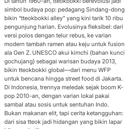
Di tahun 1960-an, tteokbokki berevolusi jadi
simbol budaya pop: pedagang Sindang-dong
bikin “tteokbokki alley” yang kini tarik 10 ribu
pengunjung harian. Evolusinya fleksibel: dari
versi polos dengan telur rebus, ke varian
modern tambah ramen atau keju untuk fusion
ala Gen Z. UNESCO akui kimchi (bahan kunci
gochujang) sebagai warisan budaya 2013,
bikin tteokbokki global—dari menu WFP
untuk bencana hingga street food di Jakarta.
Di Indonesia, trennya meledak sejak boom K-
pop 2010-an, dengan varian lokal pakai
sambal atau sosis untuk sentuhan Indo.
Bukan makanan elit, tapi cerita ketangguhan:
dari sisa tteok jadi hidangan yang bikin lapar