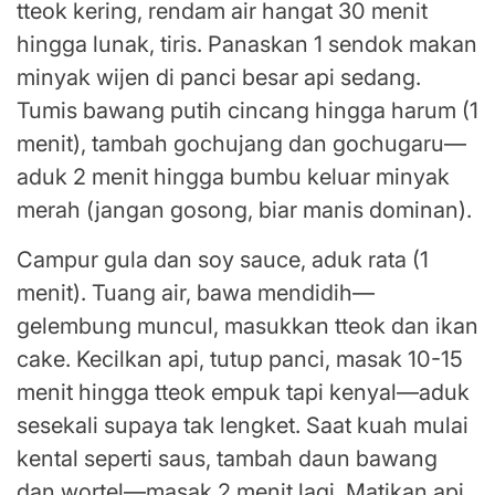
tteok kering, rendam air hangat 30 menit
hingga lunak, tiris. Panaskan 1 sendok makan
minyak wijen di panci besar api sedang.
Tumis bawang putih cincang hingga harum (1
menit), tambah gochujang dan gochugaru—
aduk 2 menit hingga bumbu keluar minyak
merah (jangan gosong, biar manis dominan).
Campur gula dan soy sauce, aduk rata (1
menit). Tuang air, bawa mendidih—
gelembung muncul, masukkan tteok dan ikan
cake. Kecilkan api, tutup panci, masak 10-15
menit hingga tteok empuk tapi kenyal—aduk
sesekali supaya tak lengket. Saat kuah mulai
kental seperti saus, tambah daun bawang
dan wortel—masak 2 menit lagi. Matikan api,